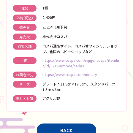
1種
種類
2,420円
価格(税込)
2025年3月下旬
発売日
株式会社コスパ
発売元
コスパ通販サイト、コスパオフィシャルショッ
取扱店舗
プ、全国のホビーショップなど
https://www.cospa.com/nijigencospa/itemlis
HP
t/id/02160/mode/series
https://www.cospa.com/inquiry
お問合せ先
プレート：11.5㎝×17.5cm、スタンドパーツ：
サイズ
1.5㎝×6㎝
アクリル製
素材・材質
BACK