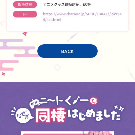
アニメグッズ取扱店舗、EC等
取扱店舗
https://www.charaon.jp/SHOP/130423/24954
HP
9/list.html
BACK